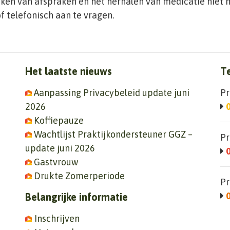
ken van afspraken en het herhalen van medicatie niet me
of telefonisch aan te vragen.
Het laatste nieuws
T
Aanpassing Privacybeleid update juni
Pr
2026
Koffiepauze
Wachtlijst Praktijkondersteuner GGZ –
Pr
update juni 2026
Gastvrouw
Drukte Zomerperiode
Pr
Belangrijke informatie
Inschrijven