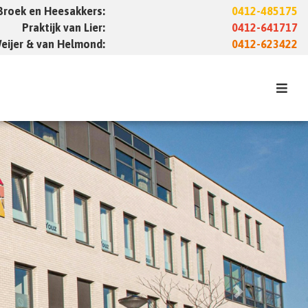
 Broek en Heesakkers:
0412-485175
Praktijk van Lier:
0412-641717
Weijer & van Helmond:
0412-623422
Next