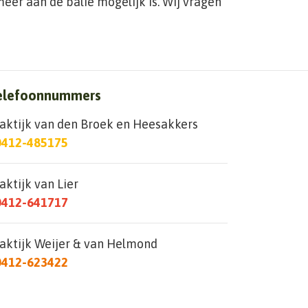
er aan de balie mogelijk is. Wij vragen
elefoonnummers
aktijk van den Broek en Heesakkers
0412-485175
aktijk van Lier
0412-641717
aktijk Weijer & van Helmond
0412-623422