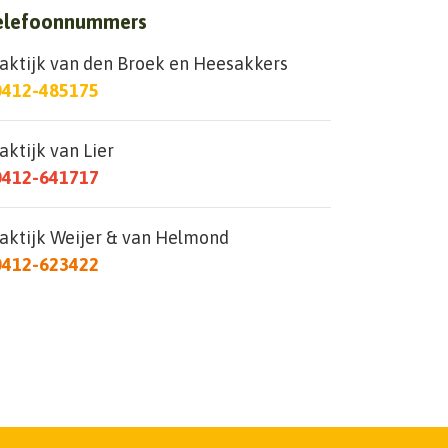
elefoonnummers
aktijk van den Broek en Heesakkers
0412-485175
aktijk van Lier
0412-641717
aktijk Weijer & van Helmond
0412-623422