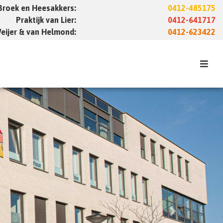
 Broek en Heesakkers:
0412-485175
Praktijk van Lier:
0412-641717
Weijer & van Helmond:
0412-623422
Next